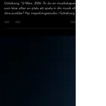
Hyr inspelningsstudio i
Göteborg en dag per vecka
Göteborg. 12 Mars. 2026. Är du en musikskapare
som letar efter en plats att spela in din musik eller
dina poddar? Hyr inspelningsstudio i Göteborg en
dag per vecka! Vill du kunna spela och producera
din musik så högt du vill och hela natten om du
vill? Utan att störa grannar? Har du kommit till en
punkt där du vill kunna satsa seriöst på ditt
skapande och behöver en bra studioyta som låter
bra? Vi söker nu någon som vill dela vår studiolokal
på fjärde våningen i Brewhouse Göt