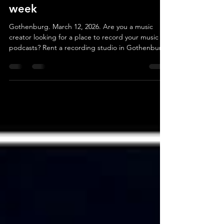
Gothenburg one day per
week
Gothenburg. March 12, 2026. Are you a music
creator looking for a place to record your music or
podcasts? Rent a recording studio in Gothenburg
one day per week! We are now looking for
someone to share our studio space on the fourth
floor of Brewhouse Gothenburg! The studio
features a vocal booth and a mixing room – both
fully equipped for recording and optimal listening.
The studio has a "floating" floor and is fitted with
professional recording equipment, allowing you to
fu