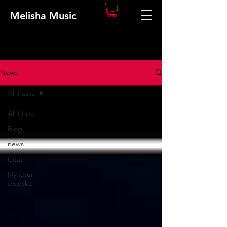
Melisha Music
News
All Posts
All Posts
Blog
news
Citat
Nyheter
svenska