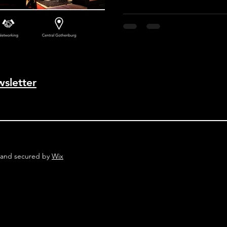
hela natten om du vill? Utan 
kommit till en punkt där du vi
skapande och behöver en bra 
söker nu någon som vill dela 
våningen i Brewhouse Göt
wsletter
 and secured by
Wix