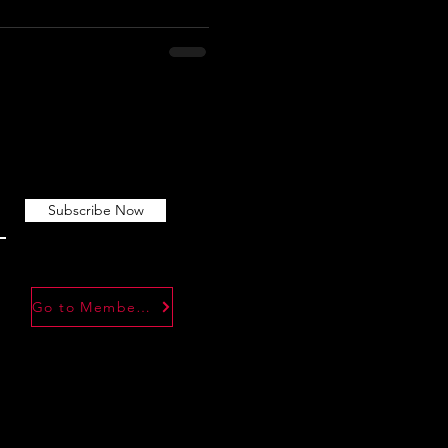
att störa grannar? Har du
ll kunna satsa seriöst på ditt
studioyta som låter bra? Vi
vår studiolokal på fjärde
Subscribe Now
Go to Member Forum