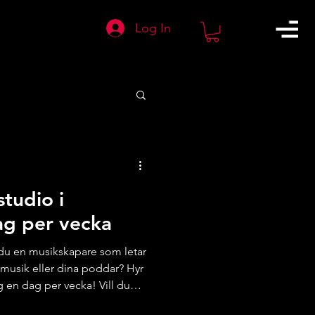
Log In
studio i
g per vecka
 du en musikskapare som letar
n musik eller dina poddar? Hyr
 en dag per vecka! Vill du
n musik så högt du vill och